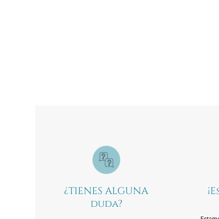
¿TIENES ALGUNA
¡E
duda?
Estamo