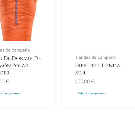
Las
ones
opciones
se
den
pueden
r
elegir
en
das de campaña
la
o De Dormir De
Tiendas de campaña
na
página
món Polar
FreeLite 1 Tienda
de
ger
MSR
ucto
producto
,00
€
500,00
€
cionar opciones
Seleccionar opciones