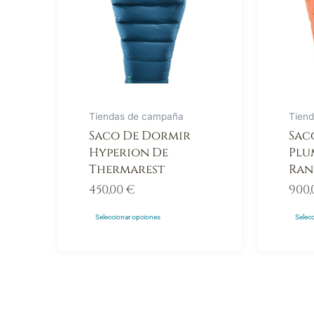
Las
Las
opciones
opci
se
se
pueden
pue
elegir
elegi
en
en
Tiendas de campaña
Tien
la
la
Saco De Dormir
Sac
página
pági
Hyperion De
Plu
de
de
Thermarest
Ran
producto
prod
450,00
€
900
Seleccionar opciones
Selec