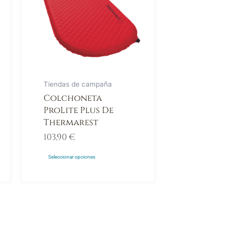
Las
opciones
se
pueden
elegir
en
Tiendas de campaña
la
Colchoneta
página
ProLite Plus De
de
Thermarest
producto
103,90
€
Seleccionar opciones