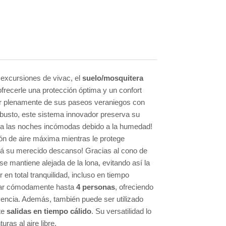
excursiones de vivac, el
suelo/mosquitera
frecerle una protección óptima y un confort
utar plenamente de sus paseos veraniegos con
robusto, este sistema innovador preserva su
 a las noches incómodas debido a la humedad!
ión de aire máxima mientras le protege
rá su merecido descanso! Gracias al cono de
 se mantiene alejada de la lona, evitando así la
en total tranquilidad, incluso en tiempo
ojar cómodamente hasta
4 personas
, ofreciendo
encia. Además, también puede ser utilizado
te
salidas en tiempo cálido
. Su versatilidad lo
ras al aire libre.