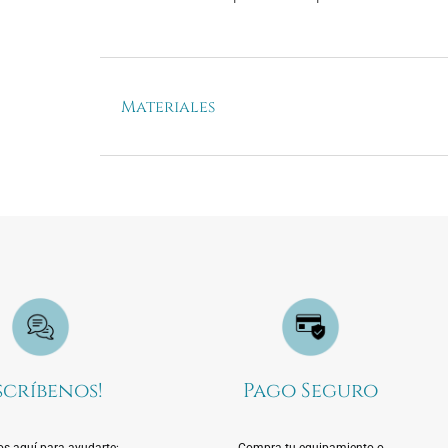
Materiales
scríbenos!
Pago Seguro
s aquí para ayudarte:
Compra tu equipamiento o