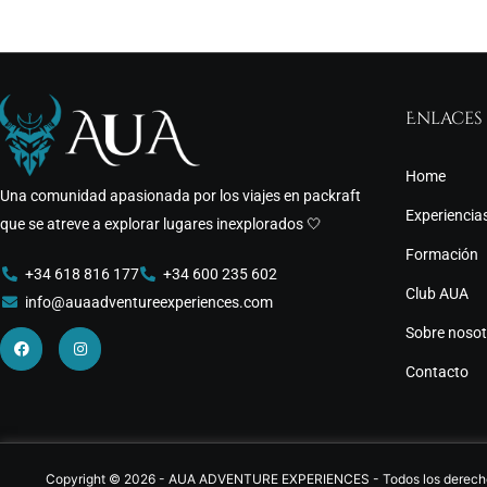
Enlaces
Home
Una comunidad apasionada por los viajes en packraft
Experiencia
que se atreve a explorar lugares inexplorados 🤍
Formación
+34 618 816 177
+34 600 235 602
Club AUA
info@auaadventureexperiences.com
Facebook
Instagram
Sobre nosot
Contacto
Copyright ©
2026
-
AUA ADVENTURE EXPERIENCES
- Todos los derech