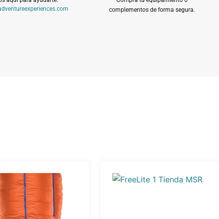
dventureexperiences.com
complementos de forma segura.
Este
ucto
producto
e
tiene
iples
múltiples
ntes.
variantes.