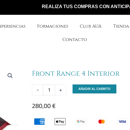
REALIZA TUS COMPRAS CON ANTICIPACIÓN
xperiencias
Formaciones
Club AUA
Tienda
Contacto
Front Range 4 Interior
Front
-
+
AÑADIR AL CARRITO
Range
280,00
€
4
Interior
cantidad