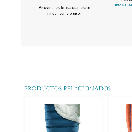
info@auaa
Pregúntanos, te asesoramos sin
ningún compromiso.
PRODUCTOS RELACIONADOS
Este
Este
producto
prod
tiene
tien
múltiples
múlt
variantes.
varia