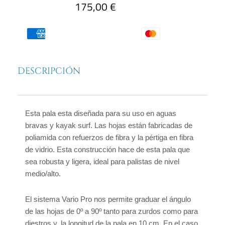
175,00
€
4
partes
Vario
Pro
TNP
cantidad
DESCRIPCIÓN
Esta pala esta diseñada para su uso en aguas
bravas y kayak surf. Las hojas están fabricadas de
poliamida con refuerzos de fibra y la pértiga en fibra
de vidrio. Esta construcción hace de esta pala que
sea robusta y ligera, ideal para palistas de nivel
medio/alto.
El sistema Vario Pro nos permite graduar el ángulo
de las hojas de 0º a 90º tanto para zurdos como para
diestros y, la longitud de la pala en 10 cm. En el caso