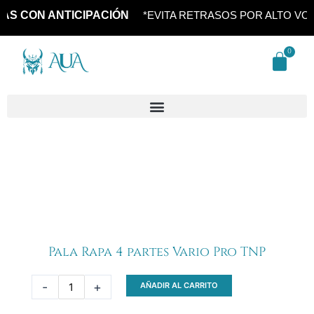
Ir
 CON ANTICIPACIÓN
*EVITA RETRASOS POR ALTO VOLU
al
contenido
Pala Rapa 4 partes Vario Pro TNP
Pala
-
+
AÑADIR AL CARRITO
Rapa