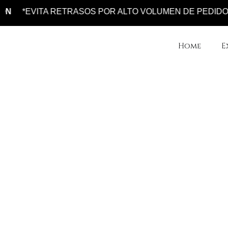
Ir
EVITA RETRASOS POR ALTO VOLUMEN DE PEDIDOS*
R
al
contenido
Home
E