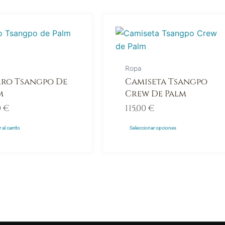
Este
producto
tiene
múltiples
Ropa
variantes.
ro Tsangpo De
Camiseta Tsangpo
Las
m
Crew De Palm
opciones
0
€
115,00
€
se
pueden
 al carrito
Seleccionar opciones
elegir
en
la
página
de
producto