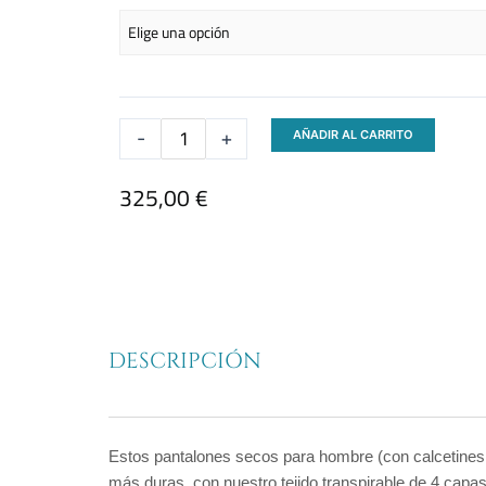
-
+
AÑADIR AL CARRITO
325,00
€
DESCRIPCIÓN
Estos pantalones secos para hombre (con calcetines 
más duras, con nuestro tejido transpirable de 4 cap