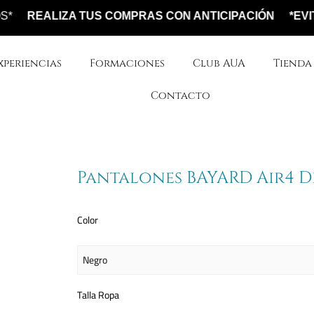
EALIZA TUS COMPRAS CON ANTICIPACIÓN
*EVITA RE
xperiencias
Formaciones
Club AUA
Tienda
Contacto
Pantalones BAYARD Air4 D
Pantalones
Color
BAYARD
Air4
Dry
cantidad
Talla Ropa