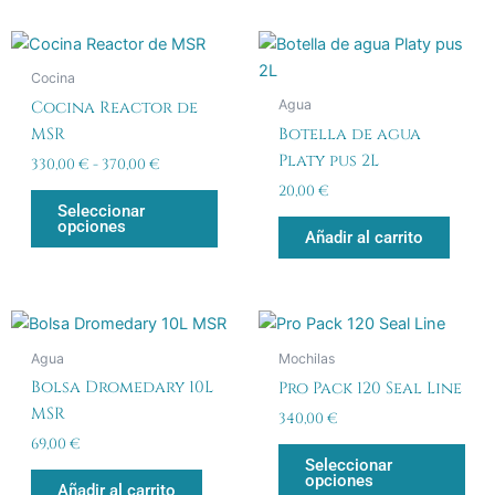
elegir
en
Rango
Este
la
de
producto
precios:
Cocina
página
desde
tiene
Agua
Cocina Reactor de
de
330,00 €
múltiples
hasta
MSR
Botella de agua
producto
variantes.
370,00 €
Platy pus 2L
330,00
€
-
370,00
€
Las
20,00
€
opciones
Seleccionar
opciones
se
Añadir al carrito
pueden
elegir
en
Est
la
pro
Agua
Mochilas
página
tien
Bolsa Dromedary 10L
de
Pro Pack 120 Seal Line
múlt
MSR
producto
340,00
€
vari
69,00
€
Las
Seleccionar
opciones
opc
Añadir al carrito