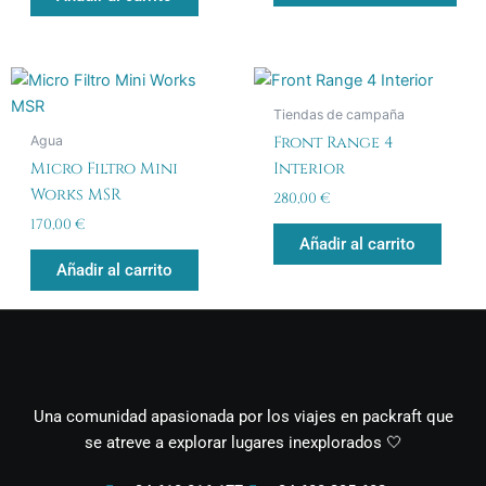
se
pue
eleg
en
Tiendas de campaña
la
Agua
Front Range 4
pág
Micro Filtro Mini
Interior
de
Works MSR
pro
280,00
€
170,00
€
Añadir al carrito
Añadir al carrito
Una comunidad apasionada por los viajes en packraft que
se atreve a explorar lugares inexplorados 🤍