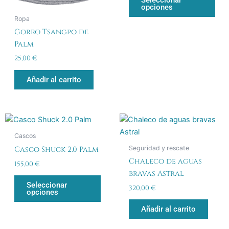
Seleccionar
opciones
pue
Ropa
eleg
Gorro Tsangpo de
en
Palm
la
pág
25,00
€
de
Añadir al carrito
pro
Este
producto
Cascos
tiene
Seguridad y rescate
Casco Shuck 2.0 Palm
múltiples
Chaleco de aguas
155,00
€
variantes.
bravas Astral
Las
Seleccionar
320,00
€
opciones
opciones
se
Añadir al carrito
pueden