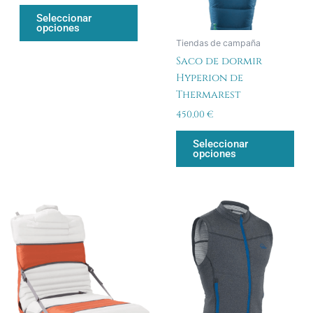
se
se
Seleccionar
opciones
pueden
pue
Tiendas de campaña
elegir
eleg
Saco de dormir
en
en
Hyperion de
la
la
Thermarest
página
pág
de
de
450,00
€
producto
pro
Seleccionar
opciones
Est
pro
tien
múlt
vari
Las
opc