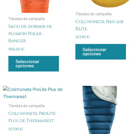
se
se
pueden
pue
Tiendas de campaña
elegir
eleg
Tiendas de campaña
Colchoneta Neo air
en
en
Saco de dormir de
XLite
la
la
plumón Polar
página
pág
212,90
€
Ranger
de
de
900,00
€
Seleccionar
producto
pro
opciones
Seleccionar
opciones
Este
Est
producto
pro
tiene
tien
Tiendas de campaña
múltiples
múlt
Colchoneta ProLite
variantes.
vari
Plus de Thermarest
Las
Las
103,90
€
opciones
opc