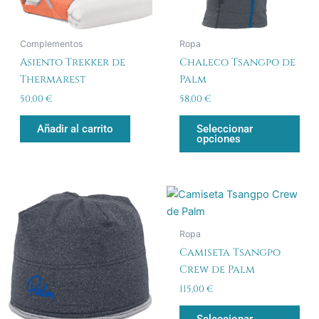
se
pue
Complementos
Ropa
eleg
Asiento Trekker de
Chaleco Tsangpo de
en
Thermarest
Palm
la
pág
50,00
€
58,00
€
de
Añadir al carrito
Seleccionar
pro
opciones
Est
pro
tien
Ropa
múlt
Camiseta Tsangpo
vari
Crew de Palm
Las
115,00
€
opc
se